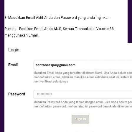
3. Masukkan Email Aktif Anda dan Password yang anda inginkan.
Penting : Pastikan Email Anda Aktif, Semua Transaksi di Voucher88 
menggunakan Email.