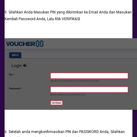
5. Silahkan Anda Masukan PIN yang dikirimkan ke Email Anda dan Masukan 
Kembali Password Anda, Lalu Klik VERIFIKASI
6. Setelah anda mengkonfirmasikan PIN dan PASSWORD Anda, Silahkan 