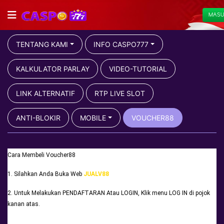
MAS
TENTANG KAMI
INFO CASPO777
KALKULATOR PARLAY
VIDEO-TUTORIAL
LINK ALTERNATIF
RTP LIVE SLOT
ANTI-BLOKIR
MOBILE
VOUCHER88
Cara Membeli Voucher88
1. Silahkan Anda Buka Web 
JUALV88
2. Untuk Melakukan PENDAFTARAN Atau LOGIN, Klik menu LOG IN di pojok 
kanan atas.